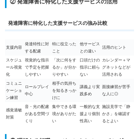
② 発達障害に特化した支援サービスの活用
発達障害に特化した支援サービスの強み比較
発達特性に対
特に役立った
他サービス
支援内容
活用のヒント
する配慮
こと
との違い
スケジュ
視覚的な指示
「次に何をす
口頭だけの
カレンダー＋マ
ール視覚
で予定を把握
るか」が分か
指示に頼ら
グネットなどが
化
しやすい
りやすい
ない
活用される
コミュニ
相手の気持ち
ロールプレイ
講義より実
面接練習が苦手
ケーショ
を知るきっか
中心
践多め
な人に◎
ン練習
けに
音・光の配慮
集中できる環
一般的な支
施設見学で「静
感覚過敏
がある空間づ
境がありがた
援より個別
かさ」を確認す
対策
くり
い
性高い
るとよい