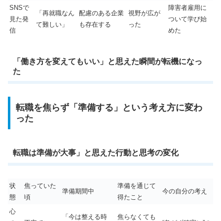
SNSで
障害者雇用に
「再就職なん
配慮のある企業
視野が広が
見た発
ついて学び始
て難しい」
も存在する
った
信
めた
「働き方を変えてもいい」と思えた瞬間が転機になっ
た
転職を焦らず「準備する」という考え方に変わ
った
転職は準備が大事」と思えた行動と思考の変化
状
焦っていた
準備を通じて
準備期間中
今の自分の考え
態
頃
得たこと
心
「今は整える時
焦らなくても