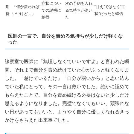
症状につい
次の予約を入れ
期
「何か変われば
“甘え”ではなく“症
ての説明に
る気持ちが湧い
待
いいけど…」
状”だったと確信
納得
た
医師の一言で、自分を責める気持ちが少しだけ軽くな
った
診察室で医師に「無理しなくていいですよ」と言われた瞬
間、それまで自分を責め続けていた心がふっと軽くなりま
した。「怠けているだけ」「自分が弱いから」と思い込ん
でいた私にとって、その一言は救いでした。誰かに認めて
もらえたことで、自分を責め続ける必要はないと少しだけ
思えるようになりました。完璧でなくてもいい、頑張れな
い日があってもいいと、ようやく自分に優しくなれるきっ
かけをもらえた出来事でした。