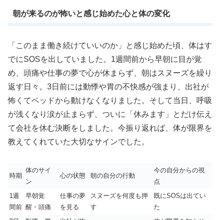
朝が来るのが怖いと感じ始めた心と体の変化
「このまま働き続けていいのか」と感じ始めた頃、体はす
でにSOSを出していました。1週間前から早朝に目が覚
め、頭痛や仕事の夢で心が休まらず、朝はスヌーズを繰り
返す日々。3日前には動悸や胃の不快感が強まり、出社が
怖くてベッドから動けなくなりました。そして当日、呼吸
が浅くなり涙が止まらず、ついに「休みます」とだけ伝え
て会社を休む決断をしました。今振り返れば、体が限界を
教えてくれていた大切なサインでした。
体のサイ
今の自分からの視
時期
心の状態
朝の自分の行動
ン
点
1週
早朝覚
仕事の夢
スヌーズを何度も押
既にSOSは出てい
間前
醒・頭痛
を見る
す
た