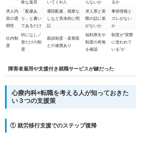
昧な返答
いてくれた
らないか
るか
求人内
「配慮あ
通院配慮、残業な
求人票と実
事前情報と
容の透
り」と書い
しなど具体的に明
際の話に差
ズレがない
明性
てあるだけ
記
がないか
か
特になし／
福利厚生や
制度が“実際
社内制
面談制度・産業医
形だけの制
制度の有無
に使われて
度
との連携あり
度
を確認
いる”か
障害者雇用や支援付き就職サービスが鍵だった
心療内科×転職を考える人が知っておきた
い３つの支援策
① 就労移行支援でのステップ復帰