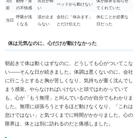
3日
動悸・胃
出社が怖
体が限界を知らせ
ベッドから動けない
前
の不快感
い
てくれていた
呼吸が浅
涙が止ま
会社に「休みます」
休むことが必要な
当日
くなる
らない
とだけ伝えた
日だった
体は元気なのに、心だけが動けなかった
朝起きて体は動くはずなのに、どうしても心がついてこな
い――そんな日が続きました。体調は悪くないのに、会社
に行こうとすると胸が苦しくなり、気持ちが重く沈んでし
まう感覚。やらなければいけないと頭ではわかっていて
も、心が「もう無理」と叫んでいるのが自分でもわかりま
した。無理に頑張ろうとするほど動けなくなり、「これは
怠けではない」と気づくまでに時間がかかりました。心の
限界は、体とは別に訪れるのだと痛感しました。