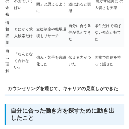
の
不安でいっ
“急がず確実に”の
間」と思えるよう
道はあると実
余
ぱい
大切さを実感
に
感
裕
情
自分に合う条
条件だけで選ば
報
とにかく求
支援制度や職場環
件が見えてき
ない視点が持て
収
人検索だけ
境もリサーチ
た
た
集
自
「なんとな
己
強み・苦手を言語
伝える力がつ
面接で自信を持
く合わな
理
化した
いた
って話せた
い」
解
カウンセリングを通じて、キャリアの見直しができた
自分に合った働き方を探すために動き出
したこと