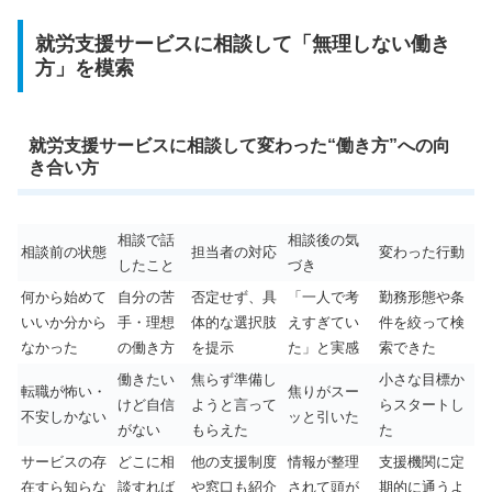
就労支援サービスに相談して「無理しない働き
方」を模索
就労支援サービスに相談して変わった“働き方”への向
き合い方
相談で話
相談後の気
相談前の状態
担当者の対応
変わった行動
したこと
づき
何から始めて
自分の苦
否定せず、具
「一人で考
勤務形態や条
いいか分から
手・理想
体的な選択肢
えすぎてい
件を絞って検
なかった
の働き方
を提示
た」と実感
索できた
働きたい
焦らず準備し
小さな目標か
転職が怖い・
焦りがスー
けど自信
ようと言って
らスタートし
不安しかない
ッと引いた
がない
もらえた
た
サービスの存
どこに相
他の支援制度
情報が整理
支援機関に定
在すら知らな
談すれば
や窓口も紹介
されて頭が
期的に通うよ