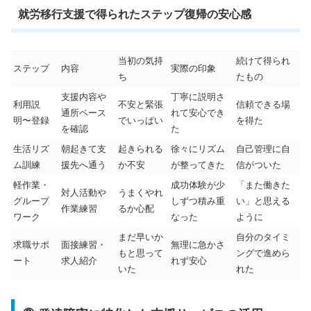
就労移行支援で得られたステップ復帰の安心感
当初の気持
続けて得られ
ステップ
内容
実際の印象
ち
たもの
支援内容や
丁寧に説明さ
利用説
不安と緊張
信頼できる場
通所ペース
れて安心でき
明〜登録
でいっぱい
を得た
を確認
た
生活リズ
朝起きて支
起きられる
徐々にリズム
自己管理に自
ム訓練
援先へ通う
か不安
が整ってきた
信がついた
軽作業・
成功体験が少
「また働きた
対人活動や
うまくやれ
グループ
しずつ積み重
い」と思える
作業練習
るか心配
ワーク
なった
ように
まだ早いか
自分のタイミ
求職サポ
面接練習・
無理に急かさ
もと思って
ングで進めら
ート
求人紹介
れず安心
いた
れた