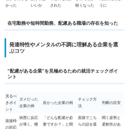
かった
いいか
された
軽くなった
うに
在宅勤務や短時間勤務、配慮ある職場の存在を知った
発達特性やメンタルの不調に理解ある企業を選
ぶコツ
“配慮がある企業”を見極めるための就活チェックポイ
ント
見るべ
ダメだった
チェック方
きポイ
良かった企業の例
判断の目安
企業の例
法
ント
病歴に反応
「どんな配慮が必
面接でこち
聞く姿勢と
面接時
が薄く、曖
要ですか？」と聞
らの話を遮
柔軟性があ
の対応