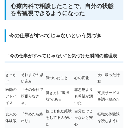
心療内科で相談したことで、自分の状態
を客観視できるようになった
今の仕事がすべてじゃないという気づき
“今の仕事がすべてじゃない”と気づけた瞬間の整理表
きっか
それまでの思
次に取った行
気づいたこと
心の変化
け
い込み
動
医師の
「今の会社で
罪悪感より
働き方に“選択
支援サービス
アドバ
頑張らなき
も希望が湧
肢”がある
を調べ始めた
イス
ゃ」
いた
他にも似た経験
自分だけじ
友人の
「辞めたら終
転職の体験談
をしてる人がい
ゃないと安
体験談
わり」
を読むように
た
心