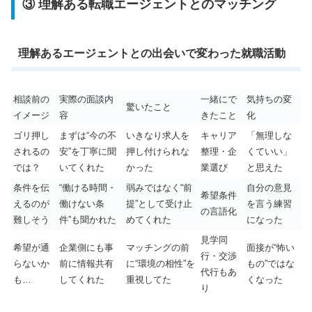
③ 理解ある転職エージェントとのマッチング
理解あるエージェントとの出会いで変わった就職活動
相談前の
実際の面談内
一緒にで
気持ちの変
驚いたこと
イメージ
容
きたこと
化
ゴリ押し
まずは“今の不
いきなり求人を
キャリア
「無理しな
されるの
安”を丁寧に聞
押し付けられな
整理・企
くていい」
では？
いてくれた
かった
業選び
と思えた
条件を伝
“働ける時間・
弱みではなく“前
自分の意見
希望条件
えるのが
働けない条
提”として受け止
を言う練習
の言語化
難しそう
件”も聞かれた
めてくれた
になった
見学同
希望が通
企業側にも事
マッチングの前
面接が“怖い
行・交渉
らないか
前に情報共有
に“環境の相性”を
もの”ではな
代行もあ
も…
してくれた
重視してた
くなった
り