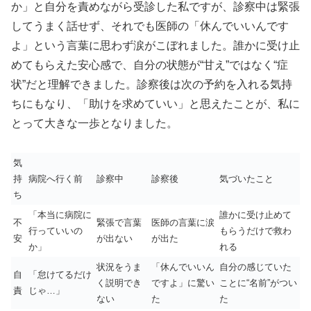
か」と自分を責めながら受診した私ですが、診察中は緊張
してうまく話せず、それでも医師の「休んでいいんです
よ」という言葉に思わず涙がこぼれました。誰かに受け止
めてもらえた安心感で、自分の状態が“甘え”ではなく“症
状”だと理解できました。診察後は次の予約を入れる気持
ちにもなり、「助けを求めていい」と思えたことが、私に
とって大きな一歩となりました。
気
持
病院へ行く前
診察中
診察後
気づいたこと
ち
「本当に病院に
誰かに受け止めて
不
緊張で言葉
医師の言葉に涙
行っていいの
もらうだけで救わ
安
が出ない
が出た
か」
れる
状況をうま
「休んでいいん
自分の感じていた
自
「怠けてるだけ
く説明でき
ですよ」に驚い
ことに“名前”がつい
責
じゃ…」
ない
た
た