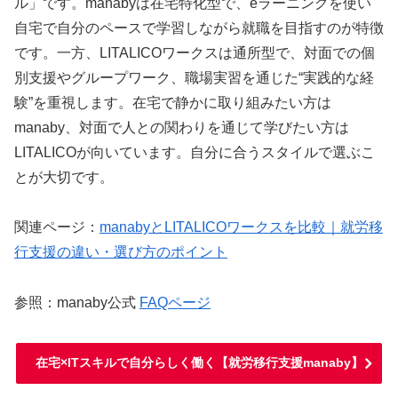
ル」です。manabyは在宅特化型で、eラーニングを使い
自宅で自分のペースで学習しながら就職を目指すのが特徴
です。一方、LITALICOワークスは通所型で、対面での個
別支援やグループワーク、職場実習を通じた“実践的な経
験”を重視します。在宅で静かに取り組みたい方は
manaby、対面で人との関わりを通じて学びたい方は
LITALICOが向いています。自分に合うスタイルで選ぶこ
とが大切です。
関連ページ：
manaby
と
LITALICO
ワークスを比較｜就労移
行支援の違い・選び方のポイント
参照：
manaby
公式
FAQ
ページ
在宅×ITスキルで自分らしく働く【就労移行支援manaby】